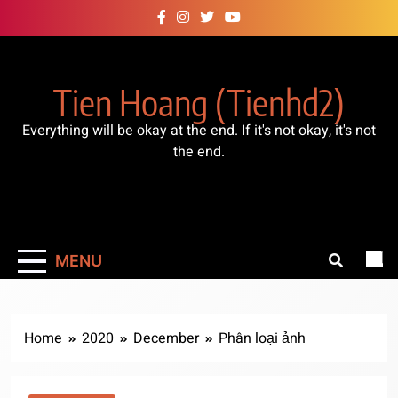
Skip
to
content
Tien Hoang (tienhd2)
Everything will be okay at the end. If it's not okay, it's not
the end.
MENU
Home
2020
December
Phân loại ảnh