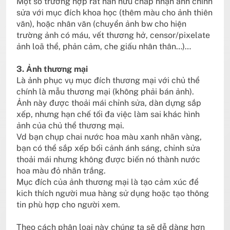
Một số trường hợp rất hãn hữu chấp nhận ảnh chỉnh
sửa với mục đích khoa học (thêm màu cho ảnh thiên
văn), hoặc nhân văn (chuyển ảnh bw cho hiện
trường ảnh có máu, vết thương hở, censor/pixelate
ảnh loã thể, phản cảm, che giấu nhân thân…)…
3. Ảnh thương mại
Là ảnh phục vụ mục đích thương mại với chủ thể
chính là mẫu thương mại (không phải bán ảnh).
Ảnh này được thoải mái chỉnh sửa, dàn dựng sắp
xếp, nhưng hạn chế tối đa việc làm sai khác hình
ảnh của chủ thể thương mại.
Vd bạn chụp chai nước hoa màu xanh nhãn vàng,
bạn có thể sắp xếp bối cảnh ánh sáng, chỉnh sửa
thoải mái nhưng không được biến nó thành nước
hoa màu đỏ nhãn trắng.
Mục đích của ảnh thương mại là tạo cảm xúc để
kich thích người mua hàng sử dụng hoặc tạo thông
tin phù hợp cho người xem.
Theo cách phân loại này chúng ta sẽ dễ dàng hơn