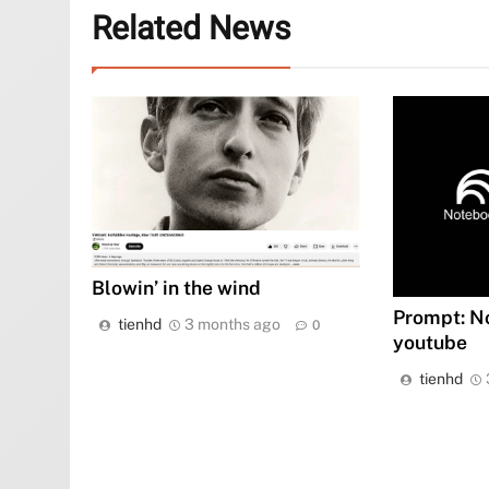
Related News
Blowin’ in the wind
Prompt: N
tienhd
3 months ago
0
youtube
tienhd