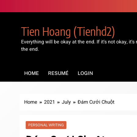
Skip
to
content
Tien Hoang (tienhd2)
Everything will be okay at the end. If it's not okay, it's 
the end.
HOME
RESUMÉ
LOGIN
Home
2021
July
Đám Cưới Chuột
PERSONAL WRITING