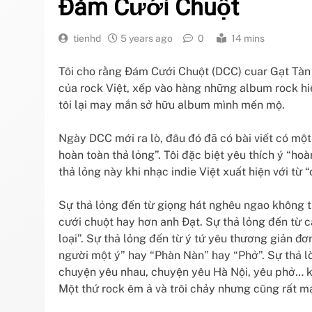
Đám Cưới Chuột
tienhd
5 years ago
0
14 mins
Tôi cho rằng Đám Cưới Chuột (DCC) cuar Gạt Tàn 
của rock Việt, xếp vào hàng những album rock hi
tôi lại may mắn sở hữu album mình mến mộ.
Ngày DCC mới ra lò, đâu đó đã có bài viết có mộ
hoàn toàn thả lỏng”. Tôi đặc biệt yêu thích ý “ho
thả lỏng này khi nhạc indie Việt xuất hiện với từ “c
Sự thả lỏng đến từ giọng hát nghêu ngao không t
cưới chuột hay hơn anh Đạt. Sự thả lỏng đến từ c
loại”. Sự thả lỏng đến từ ý tứ yêu thương giản đơ
người một ý” hay “Phàn Nàn” hay “Phở”. Sự thả l
chuyện yêu nhau, chuyện yêu Hà Nội, yêu phở… k
Một thứ rock êm ả và trôi chảy nhưng cũng rất m