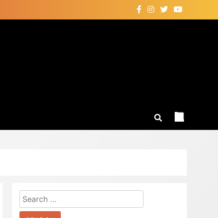
Search
for: