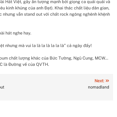
 Bài Hát Việt, gây ấn tượng mạnh bởi giọng ca quái quái và
u kinh khủng của anh Đạt). Khai thác chất liệu dân gian,
sic nhưng vẫn stand out với chất rock ngông nghênh khệnh
ài hát nghe hay.
t nhưng mà vui la là la là la la là” cả ngày đấy!
 album chất lượng khác của Bức Tường, Ngũ Cung, MCW…
CC là Đường về của QVTH.
Next:
out
nomadland