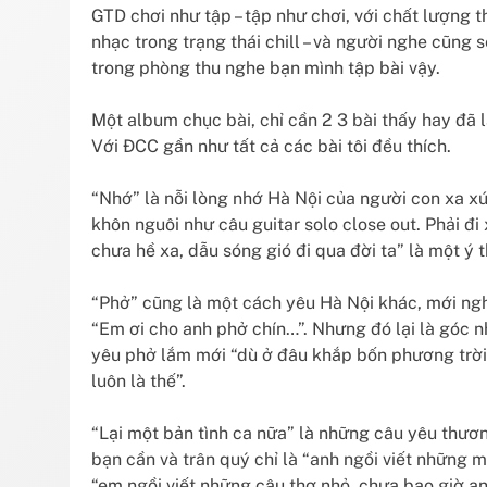
GTD chơi như tập – tập như chơi, với chất lượng t
nhạc trong trạng thái chill – và người nghe cũng 
trong phòng thu nghe bạn mình tập bài vậy.
Một album chục bài, chỉ cần 2 3 bài thấy hay đã 
Với ĐCC gần như tất cả các bài tôi đều thích.
“Nhớ” là nỗi lòng nhớ Hà Nội của người con xa xứ
khôn nguôi như câu guitar solo close out. Phải đ
chưa hề xa, dẫu sóng gió đi qua đời ta” là một ý t
“Phở” cũng là một cách yêu Hà Nội khác, mới nghe
“Em ơi cho anh phở chín…”. Nhưng đó lại là góc nh
yêu phở lắm mới “dù ở đâu khắp bốn phương trời, 
luôn là thế”.
“Lại một bản tình ca nữa” là những câu yêu thươ
bạn cần và trân quý chỉ là “anh ngồi viết những m
“em ngồi viết những câu thơ nhỏ, chưa bao giờ anh