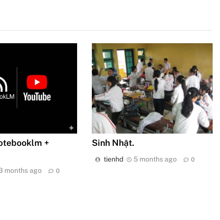
otebooklm +
Sinh Nhật.
tienhd
5 months ago
0
3 months ago
0