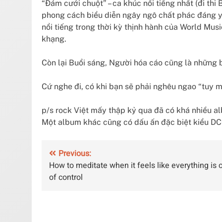
“Đám cưới chuột” – ca khúc nổi tiếng nhất (đi thi
phong cách biểu diễn ngây ngô chất phác đáng yê
nổi tiếng trong thời kỳ thịnh hành của World Mu
khạng.
Còn lại Buổi sáng, Người hóa cáo cũng là những b
Cứ nghe đi, có khi bạn sẽ phải nghêu ngao “tuy mệ
p/s rock Việt mấy thập kỷ qua đã có khá nhiều
Một album khác cũng có dấu ấn đặc biệt kiểu D
Post
Previous:
How to meditate when it feels like everything is 
navigation
of control