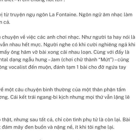
vị từ truyện ngụ ngôn La Fontaine. Ngôn ngữ âm nhạc làm
n cả.
u chuyện về việc các anh chơi nhạc. Như người ta hay nói là
u vẫn nhau hết mực. Người nghe có khi cười nghiêng ngả khi
mấy ông hâm vỡ bài xong cãi nhau loạn. Cùng với đấy là
ntal dạng ngẫu hưng – Jam (chơi chữ thành “Mứt”) – cũng
ông vocalist đến muộn, đánh tạm 1 bài cho đỡ ngứa tay
 về một câu chuyện bình thường của một thân phận tầm
ng. Cái kết trái ngang-bi kịch nhưng mọi thứ vẫn lặng lẽ
thật, nhưng sau tất cả, chỉ còn tình phụ tử là còn lại. Bài
 đám mây đen buồn và nặng nề, ít khi tôi nghe lại.