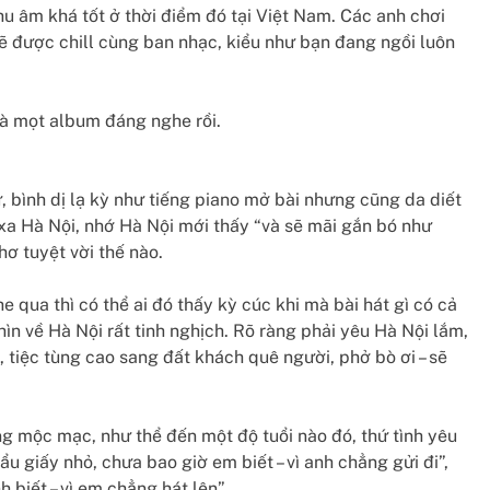
hu âm khá tốt ở thời điểm đó tại Việt Nam. Các anh chơi
sẽ được chill cùng ban nhạc, kiểu như bạn đang ngồi luôn
là mọt album đáng nghe rồi.
, bình dị lạ kỳ như tiếng piano mở bài nhưng cũng da diết
i xa Hà Nội, nhớ Hà Nội mới thấy “và sẽ mãi gắn bó như
hơ tuyệt vời thế nào.
 qua thì có thể ai đó thấy kỳ cúc khi mà bài hát gì có cả
ìn về Hà Nội rất tinh nghịch. Rõ ràng phải yêu Hà Nội lắm,
tiệc tùng cao sang đất khách quê người, phở bò ơi – sẽ
ng mộc mạc, như thể đến một độ tuổi nào đó, thứ tình yêu
ẩu giấy nhỏ, chưa bao giờ em biết – vì anh chẳng gửi đi”,
 biết – vì em chẳng hát lên”.