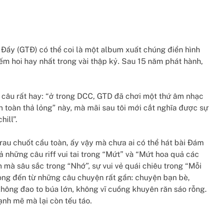
Đầy (GTĐ) có thể coi là một album xuất chúng điển hình
ếm hoi hay nhất trong vài thập kỷ. Sau 15 năm phát hành,
t câu rất hay: “ở trong DCC, GTD đã chơi một thứ âm nhạc
àn toàn thả lỏng” này, mà mãi sau tôi mới cắt nghĩa được sự
hill”.
rau chuốt cầu toàn, ấy vậy mà chưa ai có thể hát bài Đám
ả những câu riff vui tai trong “Mứt” và “Mứt hoa quả các
n mà sâu sắc trong “Nhớ”, sự vui vẻ quái chiêu trong “Mỗi
òng đến từ những câu chuyện rất gần: chuyện bạn bè,
hông đao to búa lớn, không vĩ cuồng khuyên răn sáo rỗng.
ạnh mẽ mà lại còn tếu táo.