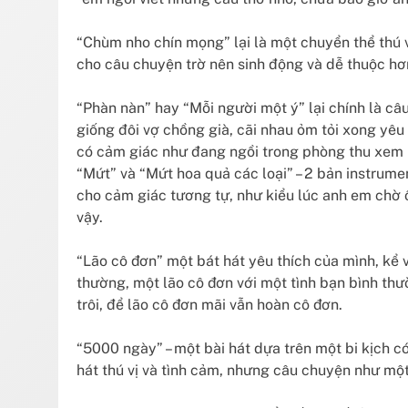
“Chùm nho chín mọng” lại là một chuyển thể thú 
cho câu chuyện trờ nên sinh động và dễ thuộc hơ
“Phàn nàn” hay “Mỗi người một ý” lại chính là câ
giống đôi vợ chồng già, cãi nhau ỏm tỏi xong yê
có cảm giác như đang ngồi trong phòng thu xem 
“Mứt” và “Mứt hoa quả các loại” – 2 bản instrume
cho cảm giác tương tự, như kiểu lúc anh em chờ 
vậy.
“Lão cô đơn” một bát hát yêu thích của mình, kể
thường, một lão cô đơn với một tình bạn bình thườ
trôi, để lão cô đơn mãi vẫn hoàn cô đơn.
“5000 ngày” – một bài hát dựa trên một bi kịch có 
hát thú vị và tình cảm, nhưng câu chuyện như một