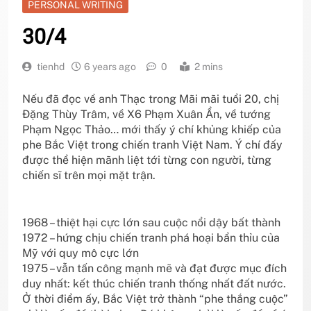
PERSONAL WRITING
30/4
tienhd
6 years ago
0
2 mins
Nếu đã đọc về anh Thạc trong Mãi mãi tuổi 20, chị
Đặng Thùy Trâm, về X6 Phạm Xuân Ẩn, về tướng
Phạm Ngọc Thảo… mới thấy ý chí khủng khiếp của
phe Bắc Việt trong chiến tranh Việt Nam. Ý chí đấy
được thể hiện mãnh liệt tới từng con người, từng
chiến sĩ trên mọi mặt trận.
1968 – thiệt hại cực lớn sau cuộc nổi dậy bất thành
1972 – hứng chịu chiến tranh phá hoại bẩn thỉu của
Mỹ với quy mô cực lớn
1975 – vẫn tấn công mạnh mẽ và đạt được mục đích
duy nhất: kết thúc chiến tranh thống nhất đất nước.
Ở thời điểm ấy, Bắc Việt trở thành “phe thắng cuộc”