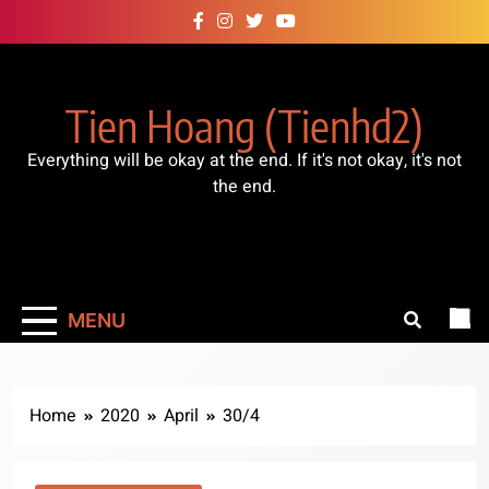
Skip
to
content
Tien Hoang (tienhd2)
Everything will be okay at the end. If it's not okay, it's not
the end.
MENU
Home
2020
April
30/4